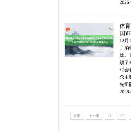
2026-
体育
国)
12月
丁消
效。
锁了
时会
念主
先组队
2026-
首页
上一页
11
12