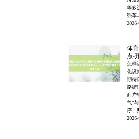
等多
强革...
2026-
体育
点-
怎样
化设
期待
路街
商户
气”
序、
2026-