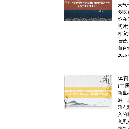
天气
多吃
你在
切片
相宜
替苦
百合
2026-
体育
(中
新世
展。
雅点
入的
意思
济发