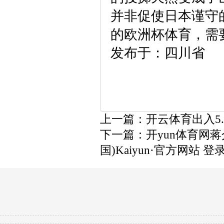
并非促使日本谨守
的欧洲杯体育，需
发布于：四川省
上一篇：
开云体育出入5.
下一篇：
开yun体育网
国)Kaiyun·官方网站登