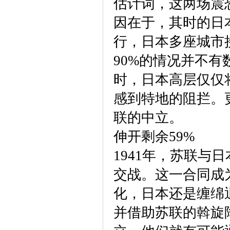
估计词，这两场震
因在于，其时的日本
行，日本多座城市
90%的情况并不
时，日本高层仅仅
感到特地的阻拦。
联的中立。
伸开剩余59%
1941年，苏联与
交战。这一合同成
化，日本还是缠绵
并借助苏联的斡旋