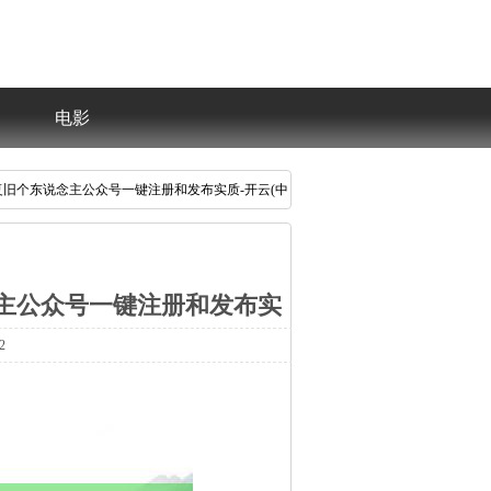
电影
复旧个东说念主公众号一键注册和发布实质-开云(中
念主公众号一键注册和发布实
2
站登录入口