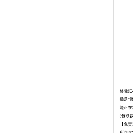
格隆汇
插足“
能正在
(包袱裁
【免责
所包含