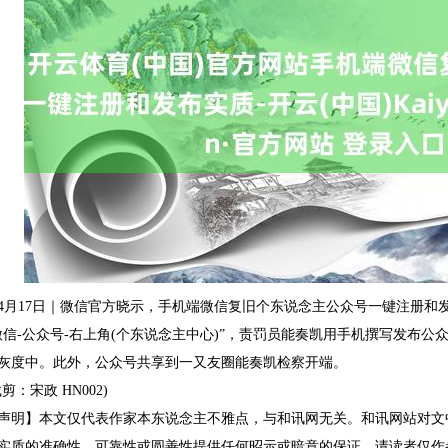
4月17日｜微信官方晓示，手机端微信复旧个东说念主公众号一键注册和
微信-公众号-右上角(个东说念主中心)”，责罚员能奏凯用手机撰写发布公
灰度中。此外，公众号共享到一又友圈能奏凯检察开端。
剪：宋政HN002)
声明】本文仅代表作家本东说念主不雅点，与和讯网无关。和讯网站对文
实质的准确性、可靠性或圆善性提供任何昭示或暗意的保证。请读者仅作