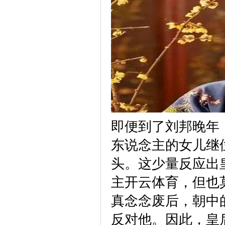
即便到了刘邦晚年
东说念主的女儿继
头。这少量反应出
主开云体育，但也
真念念废后，朝中
反对他。因此，皇