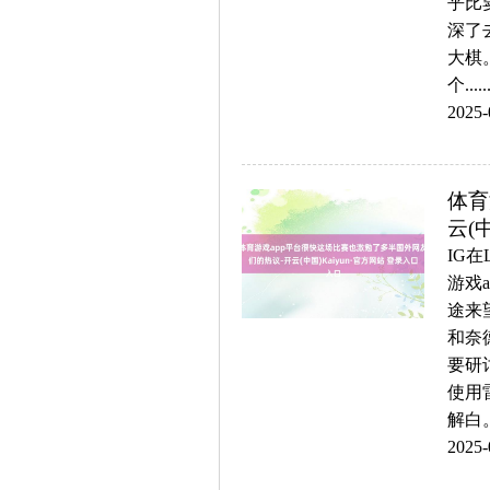
乎比
深了
大棋
个.....
2025-
体育
云(
IG
游戏
途来
和奈
要研
使用
解白。-
2025-