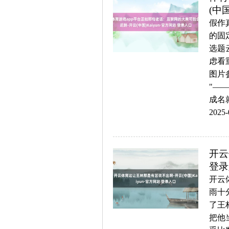
(中
假作
的固
选题
虑看
图片
"—
成名
2025-
开云
登录
开云
雨十
了王
把他