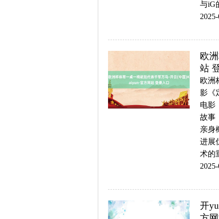
与iG
2025-
欧洲
站
欧洲
影《
电影
故事
亲身
进展
术的
2025-
开y
方