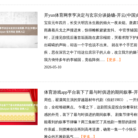
开yun体育网李亨决定与玄宗分谈扬镳-开云(中国)K
宝应元年四月，长安大明宫永生殿的烛火一夜未熄。唐肃
雨裹着兵戈之声撞进来，惊得帷帐簌簌发抖。中官李辅国
时，正撞见惊慌后蓬首垢面跪在肃宗榻前，哭着求陛下护
出嗬嗬的声响，却连一个字也说不出来。就在半个手艺前
疾，思在深宫之中了结这位庶宗子的人命，改立我方的嫡
我方倚恃多年的李辅国，竟临阵倒......
【更多...】
2026-05-10
体育游戏app平台装下了最与时俱进的期间叙事-开云
周也，翟潇闻主演的穿越题材年代剧《你好1983》，一开
台，全程堆砌爽点。乍看之下，这剧照实是投合快餐审好
感的外壳，装下了最与时俱进的期间叙事。剧集节律号称
能看到的叙事节律嘛？两三集献艺了其他剧一整部的剧情
作亲戚，到摆摊创业再到高考逆袭，确凿一集一个小快乐
雅众的不雅剧风气......
【更多...】