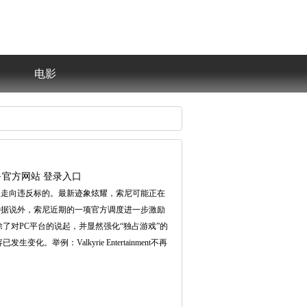
电影
yun·官方网站登录入口
正走向违反标的。最新迹象炫耀，索尼可能正在
种据说外，索尼近期的一项官方调度进一步激励
容，删除了对PC平台的说起，并显然强化“独占游戏”的
变化。举例：ValkyrieEntertainment不再
】