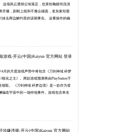
。这场风云透彻尘埃落定，也算给鞠婧祎洗清
空降开播，剧刚上线和不雅众碰面，老东家却迥
针抹去两边解约里的误期事实。这番操作的确
-开云(中国)Kaiyun·官方网站登录
lus2026年4月的月度游戏声势中将包含《刀剑神域碎梦
主》。两款游戏预测将由PlayStation于
al会员通达领取。《刀剑神域碎梦边境》是一款作为冒
应酬编造宇宙中的一场特地事件。游戏包含单东
嫌违规-开云(中国)Kaiyun·官方网站