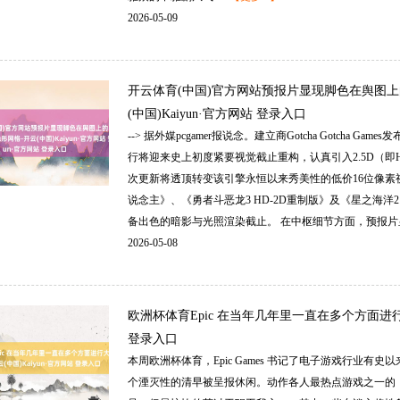
2026-05-09
开云体育(中国)官方网站预报片显现脚色在舆图
(中国)Kaiyun·官方网站登录入口
-->据外媒pcgamer报说念。建立商GotchaGotchaG
行将迎来史上初度紧要视觉截止重构，认真引入2.5D（即
次更新将透顶转变该引擎永恒以来秀美性的低价16位像素
说念主》、《勇者斗恶龙3HD-2D重制版》及《星之海洋
备出色的暗影与光照渲染截止。在中枢细节方面，预报片显...
2026-05-08
欧洲杯体育Epic在当年几年里一直在多个方面进行大宗
登录入口
本周欧洲杯体育，EpicGames书记了电子游戏行业有史
个湮灭性的清早被呈报休闲。动作各人最热点游戏之一的