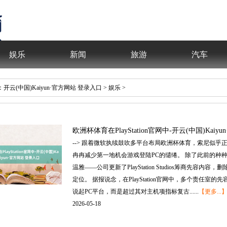
娱乐
新闻
旅游
汽车
：
开云(中国)Kaiyun·官方网站登录入口
>
娱乐
>
欧洲杯体育在PlayStation官网中-开云(中国)Kai
-->跟着微软执续鼓吹多平台布局欧洲杯体育，索尼似乎
冉冉减少第一地机会游戏登陆PC的缱绻。除了此前的种
温雅——公司更新了PlayStationStudios筹商先容内
定位。据报说念，在PlayStation官网中，多个责任室的先容已发生
说起PC平台，而是超过其对主机项指标复古......
【更多...
2026-05-18