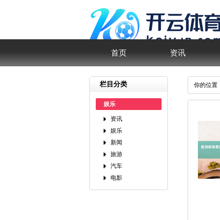
首页
资讯
栏目分类
你的位置
娱乐
资讯
娱乐
新闻
旅游
汽车
电影