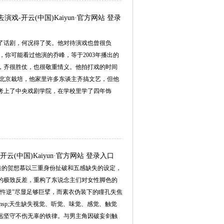
戏-开云(中国)Kaiyun·官方网站登录
演了话剧，何况得了奖。他对待演戏也曾很负
你可能看过他演的乔峰，等于2003年播出的
，齐很胜仗，也很敬重情义。他拍打戏的时间
在北京栽培，他家里许多东谈主齐搞文艺，但他
，考上了中央戏剧学院，在学校里学了四年饰
云(中国)Kaiyun·官方网站登录入口
巴塑造的贺想慕以三重身份扯破和五感缺失的设定，
的极致反差，重构了东说念主们对女性脚色的
忤逆”尽显足够巨擘，而素衣伪装下的瞳孔失焦
msp;天生缺失视觉、听觉、味觉、感觉、触觉
远坚守不伤无辜的铁律。与男主角因破妄剑触