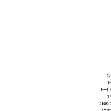
智
中
上一往
牛
2190
【免责