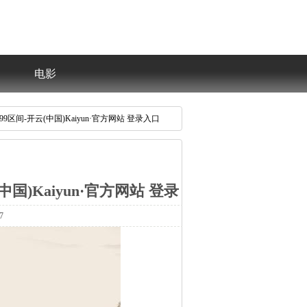
电影
99区间-开云(中国)Kaiyun·官方网站登录入口
中国)Kaiyun·官方网站登录
7