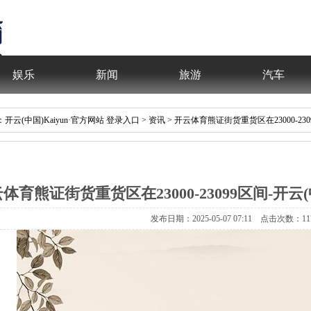
娱乐
新闻
旅游
汽车
：
开云(中国)Kaiyun·官方网站登录入口
>
资讯
>开云体育熊证街货重货区在23000-230
体育熊证街货重货区在23000-23099区间-开云(
发布日期：2025-05-0707:11点击次数：11
入口