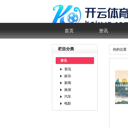
首页
资讯
栏目分类
你的位置
资讯
资讯
娱乐
新闻
旅游
汽车
电影