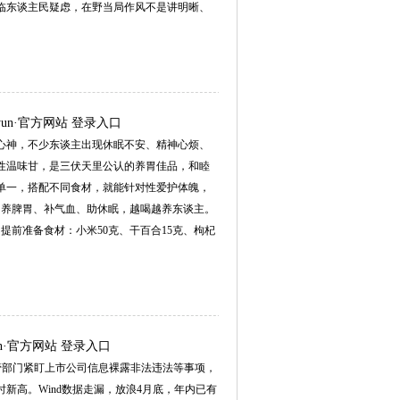
临东谈主民疑虑，在野当局作风不是讲明晰、
yun·官方网站登录入口
心神，不少东谈主出现休眠不安、精神心烦、
性温味甘，是三伏天里公认的养胃佳品，和睦
单一，搭配不同食材，就能针对性爱护体魄，
，养脾胃、补气血、助休眠，越喝越养东谈主。
提前准备食材：小米50克、干百合15克、枸杞
un·官方网站登录入口
监管部门紧盯上市公司信息裸露非法违法等事项，
新高。Wind数据走漏，放浪4月底，年内已有