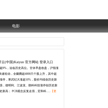
电影
中国)Kaiyun·官方网站登录入口
涨超9%，迫临历史高位。甘休早盘收盘，沪指涨
热门快速轮动，全阛阓超4000只个股上升，其中超
涨停，寒武纪大涨超10%，股价均续创历史新
强，德明利、江波龙、朗科科技涨停创历史新
；PCB观念反复走强，宏和科......
【更