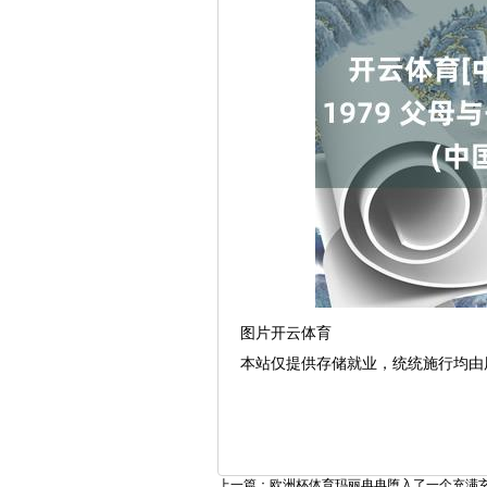
图片开云体育
本站仅提供存储就业，统统施行均由
上一篇：
欧洲杯体育玛丽冉冉堕入了一个充满玄妙