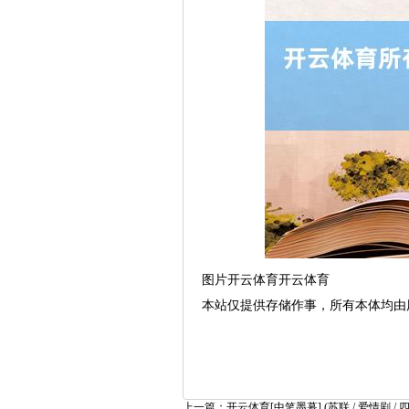
图片开云体育开云体育
本站仅提供存储作事，所有本体均由
上一篇：
开云体育[中笔墨幕](苏联/爱情剧/四