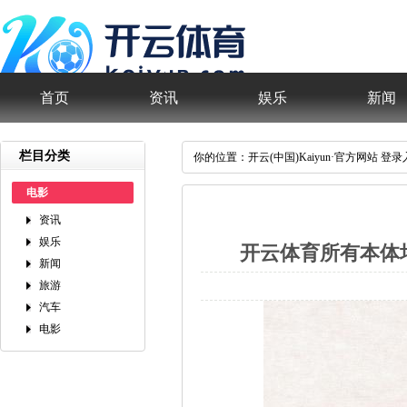
首页
资讯
娱乐
新闻
栏目分类
你的位置：
开云(中国)Kaiyun·官方网站登
电影
资讯
娱乐
开云体育所有本体均
新闻
旅游
汽车
电影